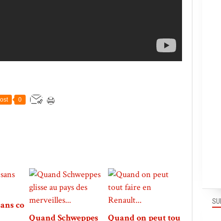
ost
0
SU
sans co
Quand Schweppes
Quand on peut tou