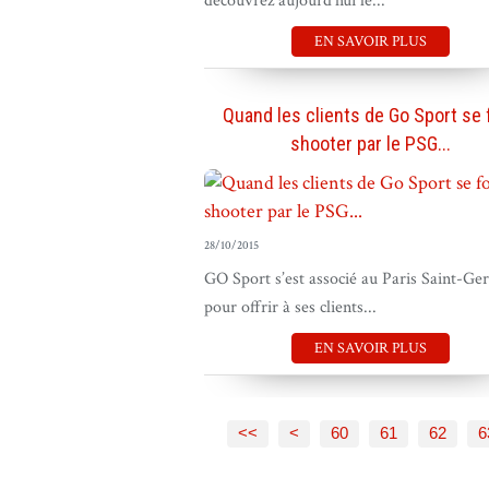
découvrez aujourd'hui le...
EN SAVOIR PLUS
Quand les clients de Go Sport se 
shooter par le PSG...
28/10/2015
GO Sport s’est associé au Paris Saint-Ge
pour offrir à ses clients...
EN SAVOIR PLUS
10
20
30
40
50
<<
<
60
61
62
6