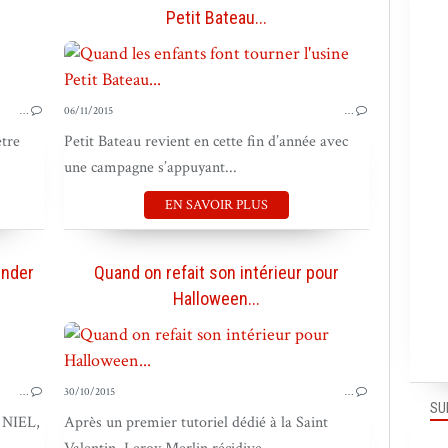
Petit Bateau...
VIRAL
MIDÉBA
…
06/11/2015
…
être
Petit Bateau revient en cette fin d’année avec
une campagne s’appuyant...
EN SAVOIR PLUS
inder
Quand on refait son intérieur pour
Halloween...
VIRAL
…
30/10/2015
…
SU
e NIEL,
Après un premier tutoriel dédié à la Saint