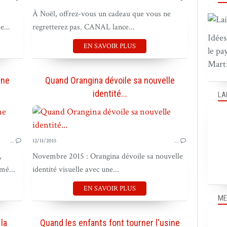
À Noël, offrez-vous un cadeau que vous ne
...
regretterez pas. CANAL lance...
Idées
EN SAVOIR PLUS
le pa
Marti
nne
Quand Orangina dévoile sa nouvelle
identité...
LA
PUB OUTRE-MER
…
12/11/2015
…
,
Novembre 2015 : Orangina dévoile sa nouvelle
mé...
identité visuelle avec une...
EN SAVOIR PLUS
ME
la
Quand les enfants font tourner l'usine