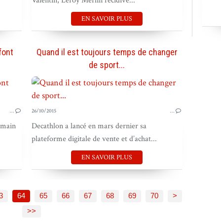
Valentin, Leroy Merlin récidive...
EN SAVOIR PLUS
font
Quand il est toujours temps de changer
de sport...
VIRAL
TERRAIN & VIRAL
…
26/10/2015
…
rmain
Decathlon a lancé en mars dernier sa
plateforme digitale de vente et d’achat...
EN SAVOIR PLUS
80
90
100
200
3
64
65
66
67
68
69
70
>
>>