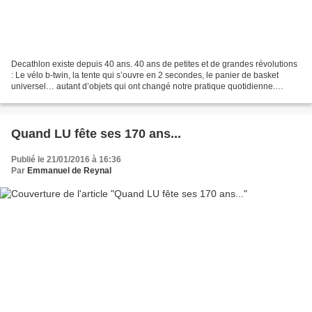
Decathlon existe depuis 40 ans. 40 ans de petites et de grandes révolutions
: Le vélo b-twin, la tente qui s’ouvre en 2 secondes, le panier de basket
universel… autant d’objets qui ont changé notre pratique quotidienne.
Autant d’innovations qui ont changé...
Quand LU fête ses 170 ans...
Publié le 21/01/2016 à 16:36
Par
Emmanuel de Reynal