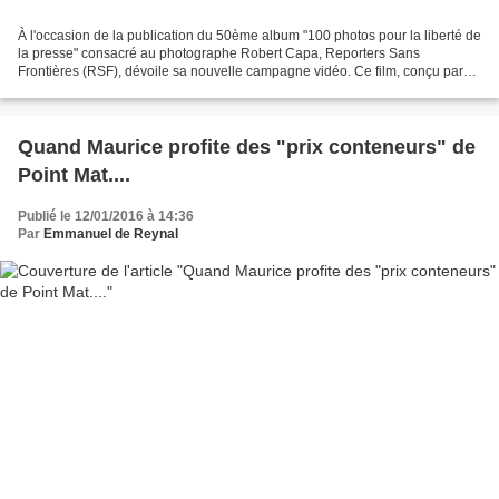
À l'occasion de la publication du 50ème album "100 photos pour la liberté de
la presse" consacré au photographe Robert Capa, Reporters Sans
Frontières (RSF), dévoile sa nouvelle campagne vidéo. Ce film, conçu par
l'agence BETC, fait prendre conscience...
Quand Maurice profite des "prix conteneurs" de
Point Mat....
Publié le 12/01/2016 à 14:36
Par
Emmanuel de Reynal