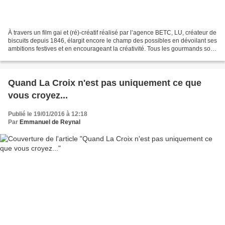
À travers un film gai et (ré)-créatif réalisé par l’agence BETC, LU, créateur de
biscuits depuis 1846, élargit encore le champ des possibles en dévoilant ses
ambitions festives et en encourageant la créativité. Tous les gourmands sont
ainsi invités à...
Quand La Croix n'est pas uniquement ce que
vous croyez...
Publié le 19/01/2016 à 12:18
Par
Emmanuel de Reynal