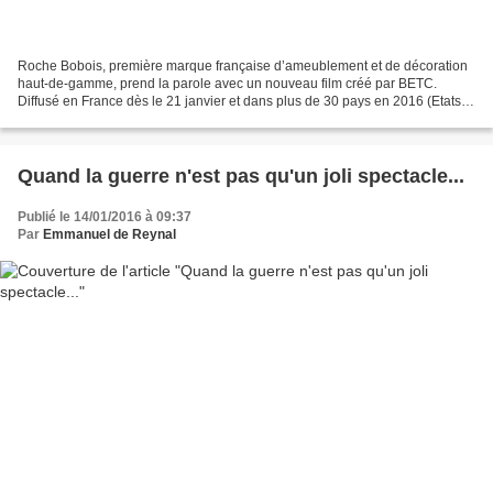
Roche Bobois, première marque française d’ameublement et de décoration
haut-de-gamme, prend la parole avec un nouveau film créé par BETC.
Diffusé en France dès le 21 janvier et dans plus de 30 pays en 2016 (Etats-
Unis, Royaume-Uni, Allemagne, Italie,...
Quand la guerre n'est pas qu'un joli spectacle...
Publié le 14/01/2016 à 09:37
Par
Emmanuel de Reynal