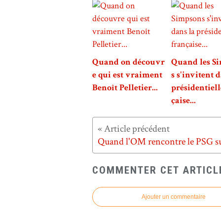
Quand on découvr
Quand les S
e qui est vraiment
s s'invitent 
Benoît Pelletier...
présidentiell
çaise...
COMMENTER CET ARTICL
Ajouter un commentaire