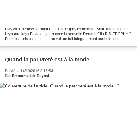
Play with the new Renault Clio R.S. Trophy by holding "Shift" and using the
keyboard keys Envie de jouer avec la nouvelle Renault Clio R.S. TROPHY ?
Pour les puristes, le son d’une voiture fait intégralement partie de son
identité. C’est son langage,...
Quand la pauvreté est à la mode...
Publié le 14/10/2016 à 16:54
Par
Emmanuel de Reynal