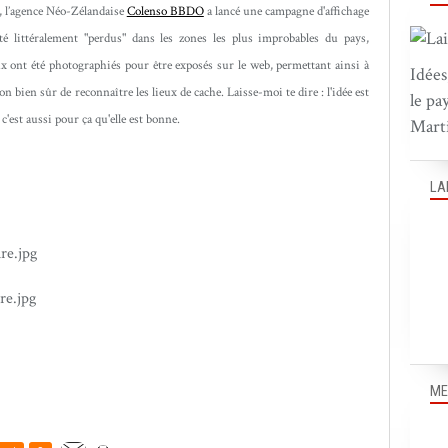
, l’agence Néo-Zélandaise
Colenso BBDO
a lancé une campagne d'affichage
 littéralement "perdus" dans les zones les plus improbables du pays,
ux ont été photographiés pour être exposés sur le web, permettant ainsi à
Idées
on bien sûr de reconnaître les lieux de cache. Laisse-moi te dire : l'idée est
le pa
 c'est aussi pour ça qu'elle est bonne.
Marti
LA
ME