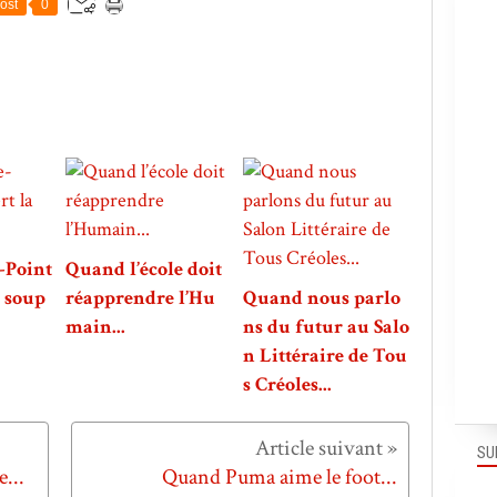
ost
0
-Point
Quand l’école doit
a soup
réapprendre l’Hu
Quand nous parlo
main...
ns du futur au Salo
n Littéraire de Tou
s Créoles...
SU
...
Quand Puma aime le foot...