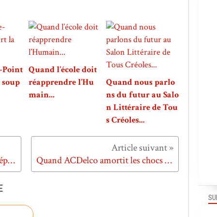
-Point
Quand l’école doit
a soup
réapprendre l’Hu
Quand nous parlo
main...
ns du futur au Salo
n Littéraire de Tou
s Créoles...
Quand la Citroën DS5 change d'époque...
Quand ACDelco amortit les chocs sur la route...
E
SU