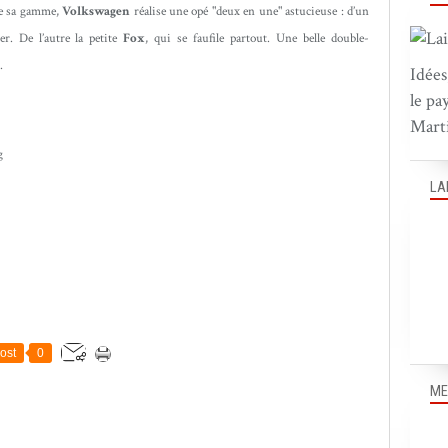
e sa gamme,
Volkswagen
réalise une opé "deux en une" astucieuse : d’un
er. De l’autre la petite
Fox
, qui se faufile partout. Une belle double-
.
Idées
le pa
Marti
LA
ost
0
ME