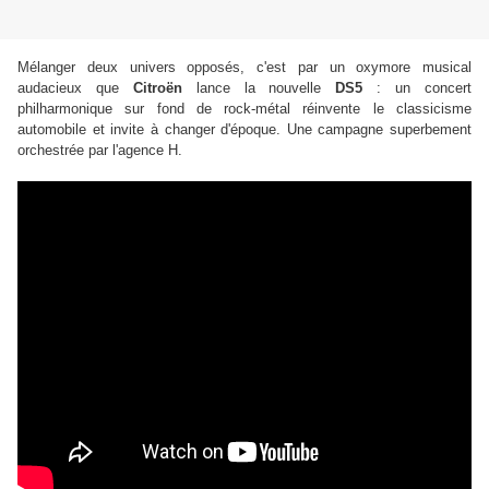
Mélanger deux univers opposés, c'est par un oxymore musical
audacieux que
Citroën
lance la nouvelle
DS5
: un concert
philharmonique sur fond de rock-métal réinvente le classicisme
automobile et invite à changer d'époque. Une campagne superbement
orchestrée par l'agence H.