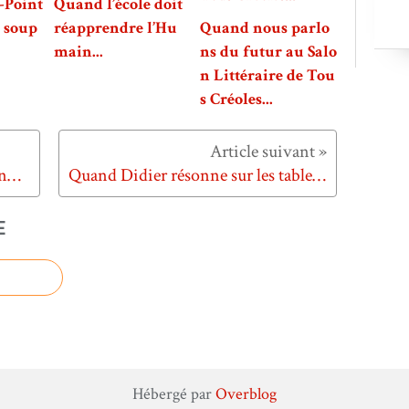
-Point
Quand l’école doit
a soup
réapprendre l’Hu
Quand nous parlo
main...
ns du futur au Salo
n Littéraire de Tou
s Créoles...
Quand Google fait le bilan de l'année 2011...
Quand Didier résonne sur les tables de Noël...
E
Hébergé par
Overblog