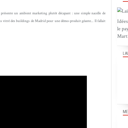
présente un ambient marketing plutôt décapant : une simple nacelle de
Idées
 vitré des buildings de Madrid pour une démo-produit géante... Il fallait
le pa
Marti
LA
ME