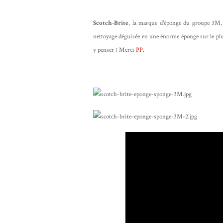
Scotch-Brite
, la marque d'éponge du groupe 3M, 
nettoyage déguisée en une énorme éponge sur le plus
y penser ! Merci
PP
.