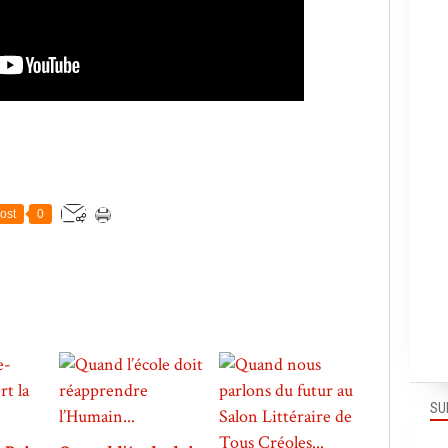
ost
0
SU