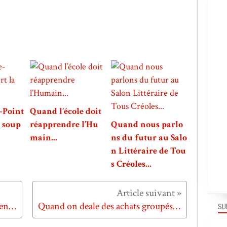
-Point
Quand l’école doit
a soup
réapprendre l’Hu
Quand nous parlo
main...
ns du futur au Salo
n Littéraire de Tou
s Créoles...
Quand Nouvelles Frontières revendique sa différence...
Quand on deale des achats groupés dans les DOM...
SU