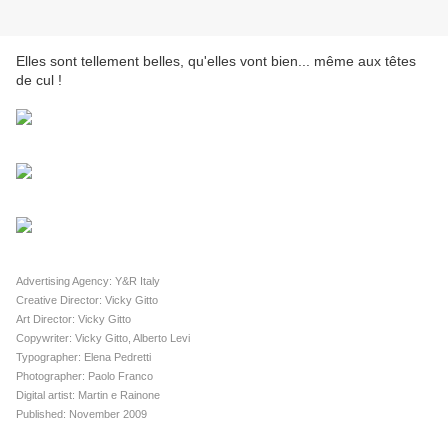
Elles sont tellement belles, qu'elles vont bien... même aux têtes
de cul !
Advertising Agency: Y&R Italy
Creative Director: Vicky Gitto
Art Director: Vicky Gitto
Copywriter: Vicky Gitto, Alberto Levi
Typographer: Elena Pedretti
Photographer: Paolo Franco
Digital artist: Martin e Rainone
Published: November 2009