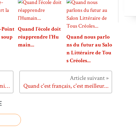
-Point
Quand l’école doit
a soup
réapprendre l’Hu
Quand nous parlo
main...
ns du futur au Salo
n Littéraire de Tou
s Créoles...
Quand C'Direct se prépare au semi-marathon de Fort-de-France...
Quand c'est français, c'est meilleur...
E