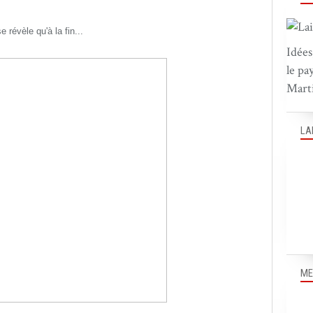
e révèle qu'à la fin...
Idées
le pa
Marti
LA
ME