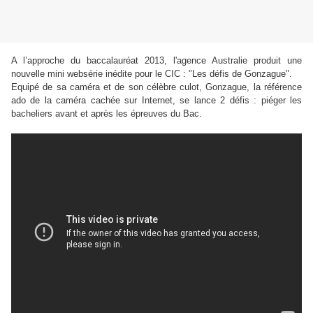
A l’approche du baccalauréat 2013, l'agence Australie produit une
nouvelle mini websérie inédite pour le CIC : "Les défis de Gonzague".
Equipé de sa caméra et de son célèbre culot, Gonzague, la référence
ado de la caméra cachée sur Internet, se lance 2 défis : piéger les
bacheliers avant et après les épreuves du Bac.