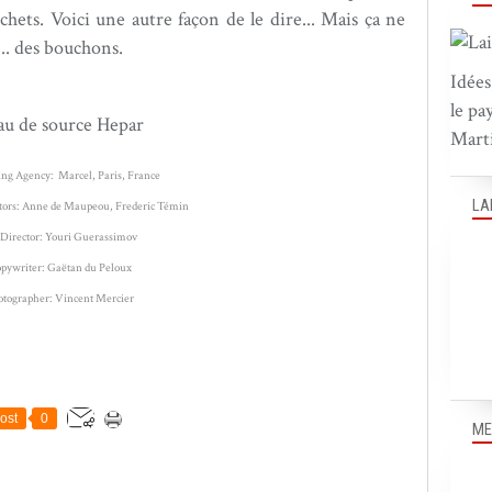
échets. Voici une autre façon de le dire... Mais ça ne
.. des bouchons.
Idées
le pa
Marti
ing Agency:
Marcel, Paris, France
LA
ctors: Anne de Maupeou, Frederic Témin
 Director: Youri Guerassimov
pywriter: Gaëtan du Peloux
otographer: Vincent Mercier
ost
0
ME