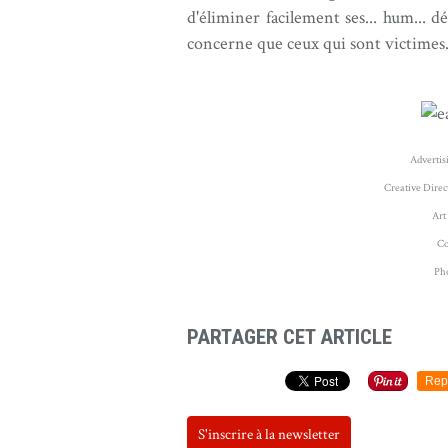
d'éliminer facilement ses... hum... d
concerne que ceux qui sont victimes.
Advertis
Creative Dire
Art
Co
Ph
PARTAGER CET ARTICLE
Rep
S'inscrire à la newsletter