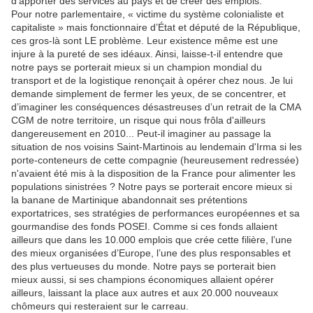
d’apporter des services au pays et de créer des emplois.
Pour notre parlementaire, « victime du système colonialiste et
capitaliste » mais fonctionnaire d’État et député de la République,
ces gros-là sont LE problème. Leur existence même est une
injure à la pureté de ses idéaux. Ainsi, laisse-t-il entendre que
notre pays se porterait mieux si un champion mondial du
transport et de la logistique renonçait à opérer chez nous. Je lui
demande simplement de fermer les yeux, de se concentrer, et
d’imaginer les conséquences désastreuses d’un retrait de la CMA
CGM de notre territoire, un risque qui nous frôla d'ailleurs
dangereusement en 2010... Peut-il imaginer au passage la
situation de nos voisins Saint-Martinois au lendemain d'Irma si les
porte-conteneurs de cette compagnie (heureusement redressée)
n'avaient été mis à la disposition de la France pour alimenter les
populations sinistrées ? Notre pays se porterait encore mieux si
la banane de Martinique abandonnait ses prétentions
exportatrices, ses stratégies de performances européennes et sa
gourmandise des fonds POSEI. Comme si ces fonds allaient
ailleurs que dans les 10.000 emplois que crée cette filière, l’une
des mieux organisées d’Europe, l’une des plus responsables et
des plus vertueuses du monde. Notre pays se porterait bien
mieux aussi, si ses champions économiques allaient opérer
ailleurs, laissant la place aux autres et aux 20.000 nouveaux
chômeurs qui resteraient sur le carreau.