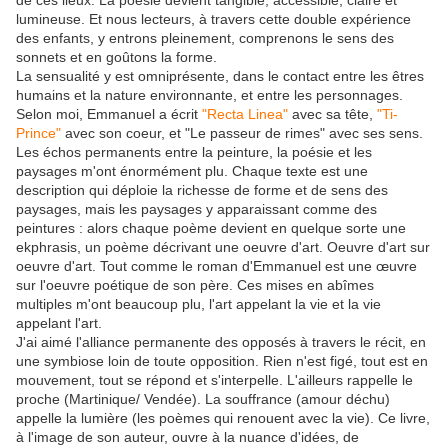
de ces lieux. La poésie devient tangible, accessible, claire et
lumineuse. Et nous lecteurs, à travers cette double expérience
des enfants, y entrons pleinement, comprenons le sens des
sonnets et en goûtons la forme.
La sensualité y est omniprésente, dans le contact entre les êtres
humains et la nature environnante, et entre les personnages.
Selon moi, Emmanuel a écrit
"Recta Linea"
avec sa tête,
"Ti-
Prince"
avec son coeur, et "Le passeur de rimes" avec ses sens.
Les échos permanents entre la peinture, la poésie et les
paysages m'ont énormément plu. Chaque texte est une
description qui déploie la richesse de forme et de sens des
paysages, mais les paysages y apparaissant comme des
peintures : alors chaque poème devient en quelque sorte une
ekphrasis, un poème décrivant une oeuvre d'art. Oeuvre d'art sur
oeuvre d'art. Tout comme le roman d'Emmanuel est une œuvre
sur l'oeuvre poétique de son père. Ces mises en abîmes
multiples m'ont beaucoup plu, l'art appelant la vie et la vie
appelant l'art.
J'ai aimé l'alliance permanente des opposés à travers le récit, en
une symbiose loin de toute opposition. Rien n'est figé, tout est en
mouvement, tout se répond et s'interpelle. L'ailleurs rappelle le
proche (Martinique/ Vendée). La souffrance (amour déchu)
appelle la lumière (les poèmes qui renouent avec la vie). Ce livre,
à l'image de son auteur, ouvre à la nuance d'idées, de