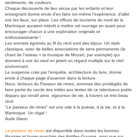
sentiments, de couleurs.
Chaque découverte de lieu vécue par les enfants et leur
enseignant donne envie d'en faire soi-même l'expérience, d'aller
voir les lieux, sur place. Les offices de tourisme du nord de la
Martinique auraient intérêt à mettre cet ouvrage en avant pour
encourager chacun à une exploration originale et
enthousiasmante !
Les sonnets égrenés au fil du récit sont des bijoux. Un style
classique, avec de belles associations de sens permanents (le
chant de l'oiseau = la musique de Mozart, par exemple) qui
donnent à voir du neuf en jetant un regard multiple sur le réel
environnant.
Le suspense créé par l'enquête, architecture du livre, donne
envie à chaque page d'avancer dans la lecture.
Nous, lecteurs du Passeur de rimes, sommes des privilégiés de
faire partie du cercle des initiés aux textes de ce talentueux poète
disparu qui renaît ainsi, vigoureux de vie, à travers ce très beau
récit.
"Le passeur de rimes" est une ode à la poésie, à la vie, et à la
Martinique. Un régal !
Aude Diano
Le passeur de rimes
est disponible dans toutes les bonnes
librairies et hyper-marchés des Antilles-Guyane, ainsi que sur