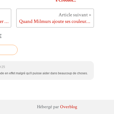
s Créoles...
Quand la cyber haine fait trembler la démocratie martiniquaise...
Quand Milmurs ajoute ses couleurs aux Petites Tables...
E
9:25
 en effet malgré qu'il puisse aider dans beaucoup de choses.
Hébergé par
Overblog