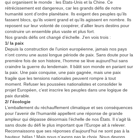
qui organisent le monde : les Etats-Unis et la Chine. Ce
rétrécissement est dangereux, car les grands défis de notre
humanité sont d’ordre planétaire. Ils exigent des peuples qu’ils
fassent blocs, qu’ils voient grand et qu’ils agissent en nombre. Ils
reposent sur leur volonté de coopérer, d’allier leurs destins pour
construire un ensemble plus vaste et plus fort.
Nos grands défis ont changé d’échelle. J’en vois trois :
1/ la paix
Depuis la construction de l'union européenne, jamais nos pays
n’ont connu une aussi longue période de paix. Sans doute pour la
première fois de son histoire, l’homme se lève aujourd’hui sans
craindre la guerre du lendemain. Il bâtit son monde en pariant sur
la paix. Une paix conquise, une paix gagnée, mais une paix
fragile que les tensions nationales peuvent rompre à tout
moment. Refuser les poussées nationalistes et consolider le
projet Européen, c’est inscrire les peuples dans une logique de
paix durable.
2/ l’écologie
L’emballement du réchauffement climatique et ses conséquences
pour l’avenir de l’humanité appellent une réponse de grande
ampleur qui dépasse désormais l’échelle de nos États. Il s’agit là
sans doute du défi le plus important que l’Europe ait à relever.
Reconnaissons que ses réponses d’aujourd’hui ne sont pas à la
hauteur, hélas ! Mais nous n’avons pas le choix. Nous devons