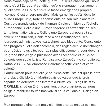
Nous avons déjà perdu cette guerre. La seule chance qu’il nous
reste c’est l’Europe. A condition qu’elle s’engage massivement,
qu'elle taxe les GAFA et qu’elle fasse émerger ses propres
licornes. C’est encore possible. Mais ça ne l’est qu’à l’échelle
d’une Europe unie, forte et consciente de son rôle planétaire.
Ces trois grands enjeux de l’humanité relèvent bien de l’échelle
européenne. Celle d’une Europe fédérée et affranchie de ses
tentations nationalistes. Celle d’une Europe qui poursuit sa
difficile construction, lucide face à ses insuffisances, ses
lourdeurs administratives, sa technocratie bloquante. Consciente
des progrès qu’elle doit accomplir, des règles qu’elle doit changer
pour décider plus vite, pour agir plus efficacement, pour devenir
un grand bloc d’égale puissance avec l’Amérique et la Chine.
Je crois que seule la liste Renaissance Européenne conduite par
Nathalie LOISEAU embrasse clairement cette vision et cette
volonté.
L’autre raison pour laquelle je soutiens cette liste est qu’elle offre
une place éligible à un Martiniquais de valeur que je crois
capable de défendre nos intérêts à Bruxelles. Il s’agit de
Max
ORVILLE
, situé en 24ème position, place charnière, qui nous
oblige à mobiliser toutes nos voix si nous voulons qu’il siège en
Europe.
Max partage pleinement ma vision des grands enjeux et il est