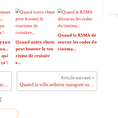
Quand le RSMA dé
oyaux
Quand notre rhum
tourne les codes du
au...
peut booster le tou
cinéma...
 qui
risme de croisièr
ça !
e...
Pourquoi je soutiens la liste Renaissance Européenne
Quand la ville ardente inaugure son grand musée...
E