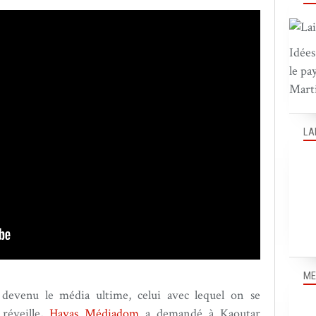
Idées
le pa
Marti
LA
ME
devenu le média ultime, celui avec lequel on se
 réveille,
Havas Médiadom
a demandé à Kaoutar