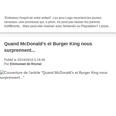
"Entrainez l'esprit de votre enfant". Les jeux Lego musclent les jeunes
cerveaux, une promesse qui, a priori, ne peut pas laisser les parents
indifférents... Mais peut-elle rivaliser avec Nintendo ou Playstation? Laisse-
moi te dire, la simplicité d'exécution...
Quand McDonald's et Burger King nous
surprennent...
Publié le 25/10/2010 à 18:46
Par
Emmanuel de Reynal