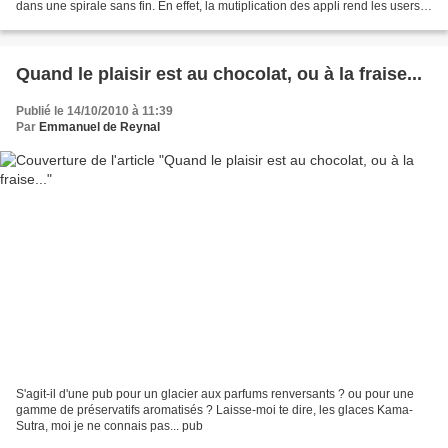
dans une spirale sans fin. En effet, la mutiplication des appli rend les users
addict, sur-connectés et......
Quand le plaisir est au chocolat, ou à la fraise...
Publié le 14/10/2010 à 11:39
Par
Emmanuel de Reynal
S'agit-il d'une pub pour un glacier aux parfums renversants ? ou pour une
gamme de préservatifs aromatisés ? Laisse-moi te dire, les glaces Kama-
Sutra, moi je ne connais pas... pub