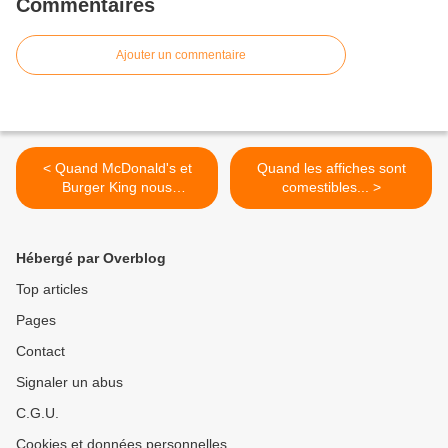
Commentaires
Ajouter un commentaire
< Quand McDonald's et
Quand les affiches sont
Burger King nous
comestibles... >
surprennent...
Hébergé par Overblog
Top articles
Pages
Contact
Signaler un abus
C.G.U.
Cookies et données personnelles