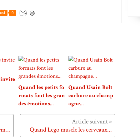
ost
0
invite
Quand les petits fo
Quand Usain Bolt
rmats font les gran
carbure au champ
des émotions...
agne...
Quand nous sommes tous les mêmes... mais différents.
Quand Lego muscle les cerveaux...