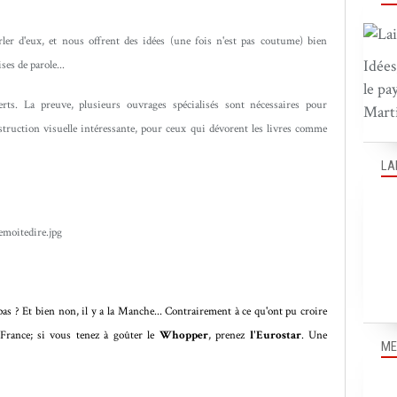
rler d'eux, et nous offrent des idées (une fois n'est pas coutume) bien
Idées
ses de parole...
le pa
ts. La preuve, plusieurs ouvrages spécialisés sont nécessaires pour
Marti
struction visuelle intéressante, pour ceux qui dévorent les livres comme
LA
 pas ? Et bien non, il y a la Manche... Contrairement à ce qu'ont pu croire
France; si vous tenez à goûter le
Whopper
, prenez
l'Eurostar
. Une
ME