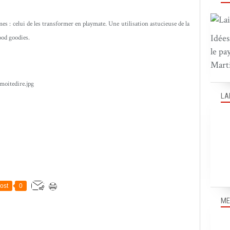
es : celui de les transformer en playmate. Une utilisation astucieuse de la
Idées
ood goodies.
le pa
Marti
LA
ost
0
ME