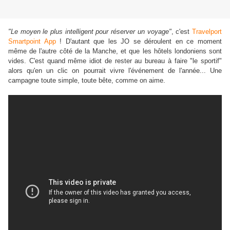
"Le moyen le plus intelligent pour réserver un voyage"
, c'est
Travelport
Smartpoint App
! D'autant que les JO se déroulent en ce moment
même de l'autre côté de la Manche, et que les hôtels londoniens sont
vides. C'est quand même idiot de rester au bureau à faire "le sportif"
alors qu'en un clic on pourrait vivre l'événement de l'année... Une
campagne toute simple, toute bête, comme on aime.