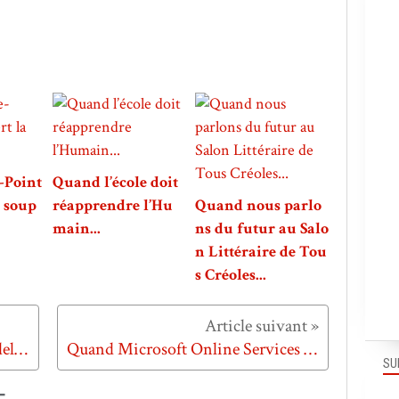
-Point
Quand l’école doit
a soup
réapprendre l’Hu
Quand nous parlo
main...
ns du futur au Salo
n Littéraire de Tou
s Créoles...
Quand Duster débarque en Guadeloupe...
Quand Microsoft Online Services n'existait pas...
SU