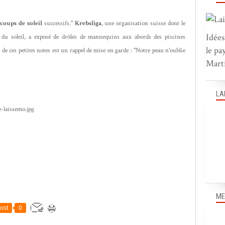
s
coups de soleil
successifs."
Krebsliga
, une organisation suisse dont le
Idées
s du soleil, a exposé de drôles de mannequins aux abords des piscines
le pa
 de ces petites notes est un rappel
de mise en garde : "Notre peau n'oublie
Marti
LA
ME
ost
0