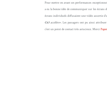
Pour mettre en avant ses performances exceptionnelle
a eu la bonne idée de communiquer sur les écrans 
écrans individuels diffusaient une vidéo assortie d
es passagers ont pu ainsi attribuer
C63
accélère»
. L
c'est un point de contact très astucieux. Merci
Paper