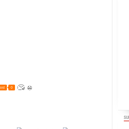
ost
0
SU