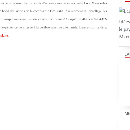
s, et exprimer les capacités d'accélération de sa nouvelle
C63
,
Mercedes
de bord des avions de la compagnie
Emirate
. Au moment du décollage, l
es
’un simple message :
«C’est ce que l’on ressent lorsqu’une
Mercedes AMG
Idées
 l'expérience de vitesse à la célèbre marque allemande. Laisse-moi te dire,
le pa
plane
.
Marti
LA
ME