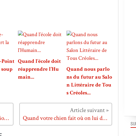
-Point
Quand l’école doit
a soup
réapprendre l’Hu
Quand nous parlo
main...
ns du futur au Salo
n Littéraire de Tou
s Créoles...
Quand ATV s'engage contre la violence routière...
Quand votre chien fait où on lui dit de faire...
SU
E