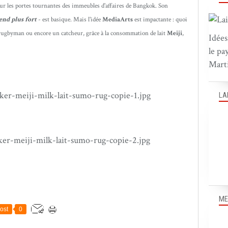
 les portes tournantes des immeubles d'affaires de Bangkok. Son
rend plus fort
- est basique. Mais l'idée
MediaArts
est impactante : quoi
 rugbyman ou encore un catcheur, grâce à la consommation de lait
Meiji
,
Idées
le pa
Marti
LA
ME
ost
0