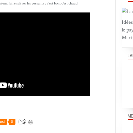
eux faire saliver les passants : c'est bon, c'est chaud !
Idées
le pa
Marti
LA
ME
ost
0