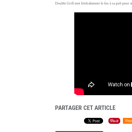
Double Grill met littéralement le feu à sa pub pour mi
PARTAGER CET ARTICLE
Rep