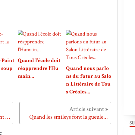
-Point
Quand l’école doit
a soup
réapprendre l’Hu
Quand nous parlo
main...
ns du futur au Salo
n Littéraire de Tou
s Créoles...
Quand les joueurs du Brésil "osent être brésiliens"...
Quand les smileys font la gueule...
SU
E