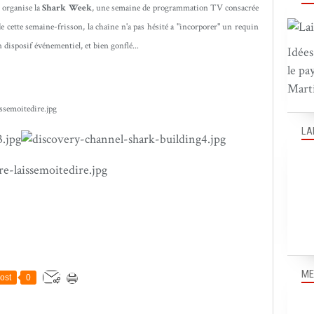
organise la
Shark Week
, une semaine de programmation TV consacrée
e cette semaine-frisson, la chaîne n'a pas hésité a "incorporer" un requin
disposif événementiel, et bien gonflé...
Idées
le pa
Marti
LA
ME
ost
0