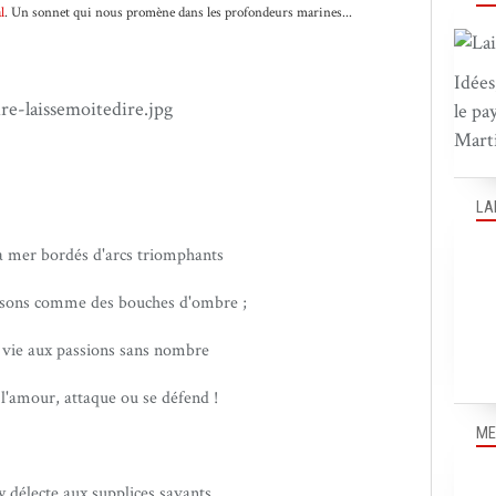
l
. Un sonnet qui nous promène dans les profondeurs marines...
Idées
le pa
Marti
LA
la mer bordés d'arcs triomphants
risons comme des bouches d'ombre ;
 vie aux passions sans nombre
 l'amour, attaque ou se défend !
ME
y délecte aux supplices savants