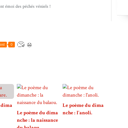
ent émoi des péchés véniels !
ost
0
 dima
Le poème du dima
Le poème du dima
nche : l'anoli.
nche : la naissance
du balaou.