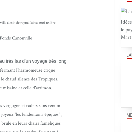
Idées
le pa
Marti
Fonds Canonville
LA
u très las d'un voyage très long
 fermant l'harmonieuse crique
le chaud silence des Tropiques,
e misaine et celle d'artimon.
ns vergogne et cadets sans renom
i joyeux "les lendemains épiques" ;
ME
i brûle en leurs chairs faméliques