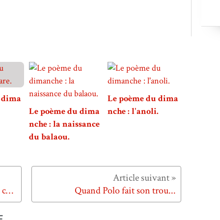
 dima
Le poème du dima
Le poème du dima
nche : l'anoli.
nche : la naissance
du balaou.
Quand on ferait mieux de ne pas corriger sa vue...
Quand Polo fait son trou...
E