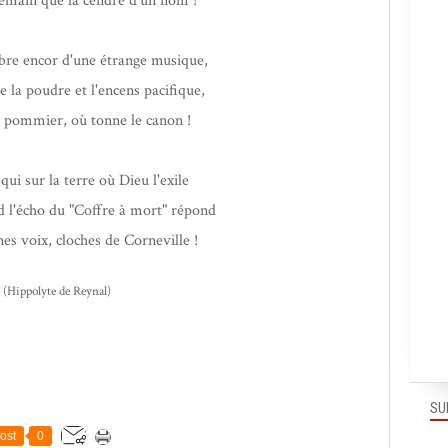
demain que la cendre d'un nom !
re encor d'une étrange musique,
e la poudre et l'encens pacifique,
e pommier, où tonne le canon !
ui sur la terre où Dieu l'exile
d l'écho du "Coffre à mort" répond
nes voix, cloches de Corneville !
(Hippolyte de Reynal)
SU
ost
0