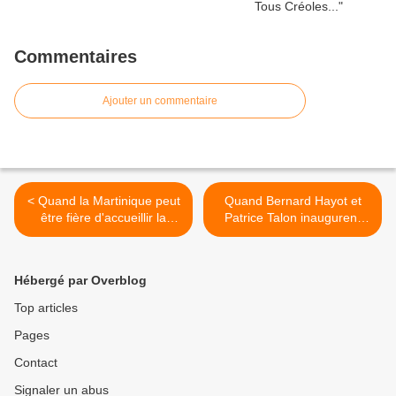
Commentaires
Ajouter un commentaire
< Quand la Martinique peut
Quand Bernard Hayot et
être fière d'accueillir la
Patrice Talon inaugurent
Jacques Vabre...
ensemble l'exposition
Béninoise "Révélation"... >
Hébergé par Overblog
Top articles
Pages
Contact
Signaler un abus