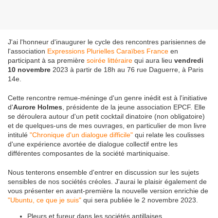
J'ai l'honneur d'inaugurer le cycle des rencontres parisiennes de
l'association
Expressions Plurielles Caraïbes France
en
participant à sa première
soirée littéraire
qui aura lieu
vendredi
10 novembre
2023 à partir de 18h au 76 rue Daguerre, à Paris
14e.
Cette rencontre remue-méninge d'un genre inédit est à l'initiative
d'
Aurore Holmes
, présidente de la jeune association EPCF. Elle
se déroulera autour d'un petit cocktail dinatoire (non obligatoire)
et de quelques-uns de mes ouvrages, en particulier de mon livre
intitulé
"Chronique d'un dialogue difficile"
qui relate les coulisses
d'une expérience avortée de dialogue collectif entre les
différentes composantes de la société martiniquaise.
Nous tenterons ensemble d'entrer en discussion sur les sujets
sensibles de nos sociétés créoles. J'aurai le plaisir également de
vous présenter en avant-première la nouvelle version enrichie de
"Ubuntu, ce que je suis"
qui sera publiée le 2 novembre 2023.
Pleurs et fureur dans les sociétés antillaises