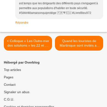
est temps que les dirigeants des différents pays s'engagent à
permettre aux populations d'habiter en toute sécurité.
#Sékiritlilamaisonquiprotège 🇫🇷🌴🇪🇺 #LivreBleu972
Répondre
< Colloque « Les Outre-mer
Quand les touristes de
des solutions » les 22 et 23
Martinique sont invités au
juin en Martinique !
réflexe solidaire... >
Hébergé par Overblog
Top articles
Pages
Contact
Signaler un abus
C.G.U.
Cookies et données personnelles