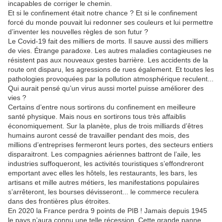
incapables de corriger le chemin.
Et si le confinement était notre chance ? Et si le confinement
forcé du monde pouvait lui redonner ses couleurs et lui permettre
d’inventer les nouvelles règles de son futur ?
Le Covid-19 fait des milliers de morts. Il sauve aussi des milliers
de vies. Étrange paradoxe. Les autres maladies contagieuses ne
résistent pas aux nouveaux gestes barrière. Les accidents de la
route ont disparu, les agressions de rues également. Et toutes les
pathologies provoquées par la pollution atmosphérique reculent...
Qui aurait pensé qu’un virus aussi mortel puisse améliorer des
vies ?
Certains d’entre nous sortirons du confinement en meilleure
santé physique. Mais nous en sortirons tous très affaiblis
économiquement. Sur la planète, plus de trois milliards d’êtres
humains auront cessé de travailler pendant des mois, des
millions d’entreprises fermeront leurs portes, des secteurs entiers
disparaitront. Les compagnies aériennes battront de l’aile, les
industries suffoqueront, les activités touristiques s’effondreront
emportant avec elles les hôtels, les restaurants, les bars, les
artisans et mille autres métiers, les manifestations populaires
s’arrêteront, les bourses dévisseront... le commerce reculera
dans des frontières plus étroites.
En 2020 la France perdra 9 points de PIB ! Jamais depuis 1945
le pays n’aura connu une telle récession. Cette grande panne