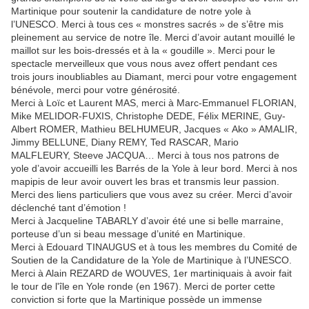
Martinique pour soutenir la candidature de notre yole à
l’UNESCO. Merci à tous ces « monstres sacrés » de s’être mis
pleinement au service de notre île. Merci d’avoir autant mouillé le
maillot sur les bois-dressés et à la « goudille ». Merci pour le
spectacle merveilleux que vous nous avez offert pendant ces
trois jours inoubliables au Diamant, merci pour votre engagement
bénévole, merci pour votre générosité.
Merci à Loïc et Laurent MAS, merci à Marc-Emmanuel FLORIAN,
Mike MELIDOR-FUXIS, Christophe DEDE, Félix MERINE, Guy-
Albert ROMER, Mathieu BELHUMEUR, Jacques « Ako » AMALIR,
Jimmy BELLUNE, Diany REMY, Ted RASCAR, Mario
MALFLEURY, Steeve JACQUA… Merci à tous nos patrons de
yole d’avoir accueilli les Barrés de la Yole à leur bord. Merci à nos
mapipis de leur avoir ouvert les bras et transmis leur passion.
Merci des liens particuliers que vous avez su créer. Merci d’avoir
déclenché tant d’émotion !
Merci à Jacqueline TABARLY d’avoir été une si belle marraine,
porteuse d’un si beau message d’unité en Martinique.
Merci à Edouard TINAUGUS et à tous les membres du Comité de
Soutien de la Candidature de la Yole de Martinique à l’UNESCO.
Merci à Alain REZARD de WOUVES, 1er martiniquais à avoir fait
le tour de l'île en Yole ronde (en 1967). Merci de porter cette
conviction si forte que la Martinique possède un immense