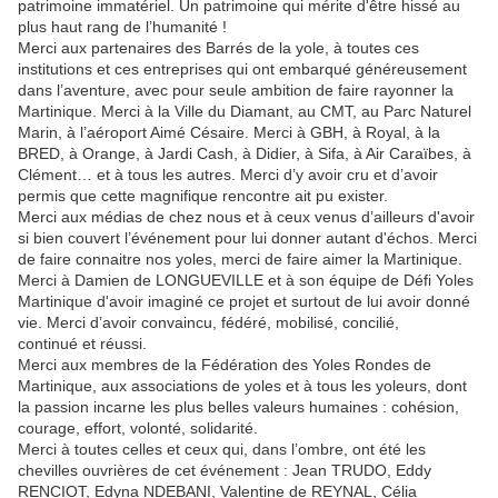
patrimoine immatériel. Un patrimoine qui mérite d'être hissé au
plus haut rang de l’humanité !
Merci aux partenaires des Barrés de la yole, à toutes ces
institutions et ces entreprises qui ont embarqué généreusement
dans l’aventure, avec pour seule ambition de faire rayonner la
Martinique. Merci à la Ville du Diamant, au CMT, au Parc Naturel
Marin, à l’aéroport Aimé Césaire. Merci à GBH, à Royal, à la
BRED, à Orange, à Jardi Cash, à Didier, à Sifa, à Air Caraïbes, à
Clément… et à tous les autres. Merci d’y avoir cru et d’avoir
permis que cette magnifique rencontre ait pu exister.
Merci aux médias de chez nous et à ceux venus d’ailleurs d'avoir
si bien couvert l’événement pour lui donner autant d'échos. Merci
de faire connaitre nos yoles, merci de faire aimer la Martinique.
Merci à Damien de LONGUEVILLE et à son équipe de Défi Yoles
Martinique d'avoir imaginé ce projet et surtout de lui avoir donné
vie. Merci d’avoir convaincu, fédéré, mobilisé, concilié,
continué et réussi.
Merci aux membres de la Fédération des Yoles Rondes de
Martinique, aux associations de yoles et à tous les yoleurs, dont
la passion incarne les plus belles valeurs humaines : cohésion,
courage, effort, volonté, solidarité.
Merci à toutes celles et ceux qui, dans l’ombre, ont été les
chevilles ouvrières de cet événement : Jean TRUDO, Eddy
RENCIOT, Edyna NDEBANI, Valentine de REYNAL, Célia