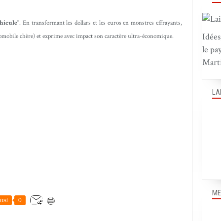
hicule"
. En transformant les dollars et les euros en monstres effrayants,
Idées
tomobile chère) et exprime avec impact son caractère ultra-économique.
le pa
Marti
LA
ME
ost
0