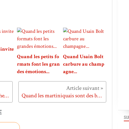
invite
Quand les petits fo
Quand Usain Bolt
rmats font les gran
carbure au champ
des émotions...
agne...
Quand Puma ré-invente la marche légère...
Quand les martiniquais sont des bâtisseurs de Paradis...
E
SU