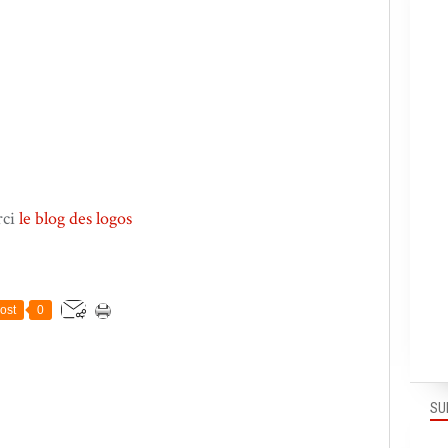
rci
le blog des logos
ost
0
SU