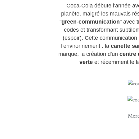
Coca-Cola débute l'année ave
planète, malgré les mauvais r
"
green-communication
" avec 
codes et transformant subtil
(espoir). Cette communication 
l'environnement : l
a
canette sa
marque, la création d'un
c
entre 
verte
et récemment le l
Mer