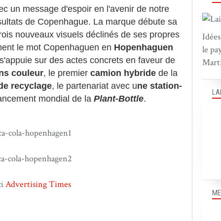
c un message d'espoir en l'avenir de notre
ésultats de Copenhague. La marque débute sa
trois nouveaux visuels déclinés de ses propres
Idées
ement le mot Copenhaguen en
Hopenhaguen
le pa
s'appuie sur des actes concrets en faveur de
Marti
ns couleur
, le premier
camion hybride
de la
de recyclage
, le partenariat avec
u
ne station-
LA
ancement mondial de la
Plant-Bottle
.
ci
Advertising Times
ME