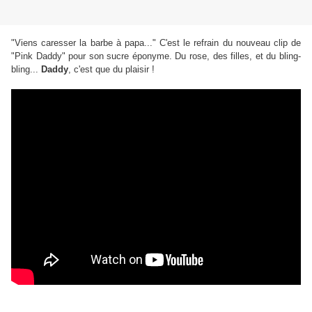
"Viens caresser la barbe à papa..." C'est le refrain du nouveau clip de
"Pink Daddy" pour son sucre éponyme. Du rose, des filles, et du bling-
bling...
Daddy
, c'est que du plaisir !