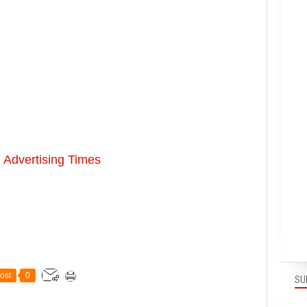
i
Advertising Times
ost
0
SU