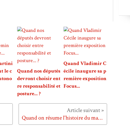
artini
Quand Vladimir C
t le c
Quand nos députés
écile inaugure sa p
utono
devront choisir ent
remière exposition
re responsabilité et
Focus...
posture... ?
.
Quand on résume l'histoire du marketing moderne...