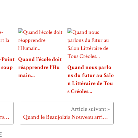
-Point
Quand l’école doit
a soup
réapprendre l’Hu
Quand nous parlo
main...
ns du futur au Salo
n Littéraire de Tou
s Créoles...
Quand Windows 7 change de perspective...
Quand le Beaujolais Nouveau arrive... aux States.
E