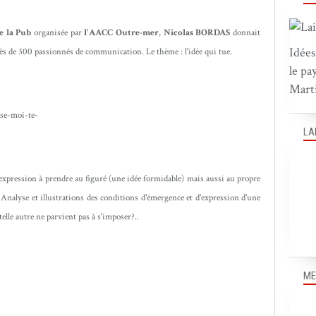
e la Pub
organisée par
l'AACC Outre-mer
,
Nicolas BORDAS
donnait
Idées
rès de 300 passionnés de communication. Le thème : l'idée qui tue.
le pa
Marti
LA
ne expression à prendre au figuré (une idée formidable) mais aussi au propre
Analyse et illustrations des conditions d'émergence et d'expression d'une
 telle autre ne parvient pas à s'imposer?..
ME