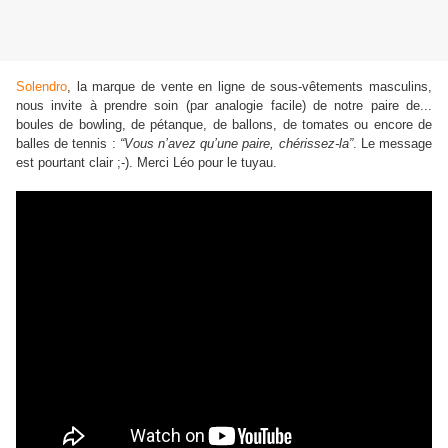
Solendro
, la marque de vente en ligne de sous-vêtements masculins,
nous invite à prendre soin (par analogie facile) de notre paire de...
boules de bowling, de pétanque, de ballons, de tomates ou encore de
balles de tennis :
“Vous n’avez qu’une paire, chérissez-la”
. Le message
est pourtant clair ;-). Merci Léo pour le tuyau.