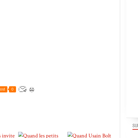
ost
0
SU