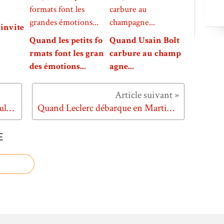
invite
Quand les petits fo
Quand Usain Bolt
rmats font les gran
carbure au champ
des émotions...
agne...
Quand McDonald's prend les adultes pour des enfants...
Quand Leclerc débarque en Martinique...
E