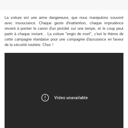
La voiture est une arme dangereuse, que nous manipulons souvent
avec insouciance. Chaque geste d'inattention, chaque imprudence
revient à pointer le canon d'un pistolet sur une tempe, et le coup peut
partir à chaque instant... La voiture "engin de mort", c'est le thème de
cette campagne irlandaise pour une compagnie d'assurance en faveur
de la sécurité routière. Choc !