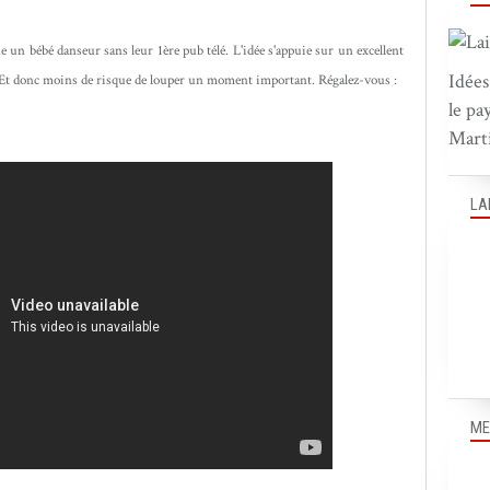
 un bébé danseur sans leur 1ère pub télé. L'idée s'appuie sur un excellent
Idées
. Et donc moins de risque de louper un moment important. Régalez-vous :
le pa
Marti
LA
ME