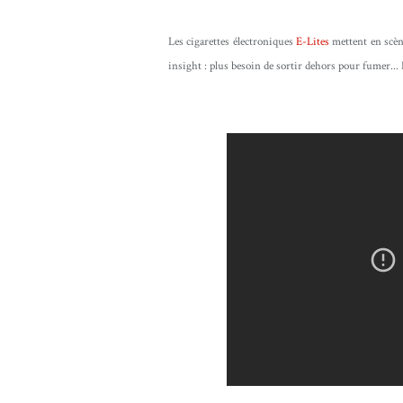
Les cigarettes électroniques
E-Lites
mettent en scène
insight : plus besoin de sortir dehors pour fumer..