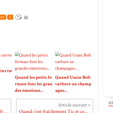
ost
0
invite
Quand les petits fo
Quand Usain Bolt
rmats font les gran
carbure au champ
des émotions...
agne...
SU
Quand Coca-Cola light fête ses 30 ans...
Quand c'est fraîchement Tic et complètement Tac...