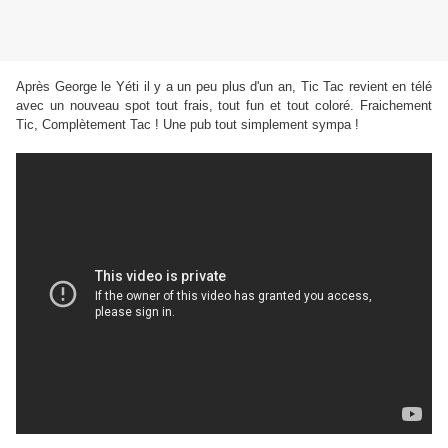
Après George le Yéti il y a un peu plus d'un an, Tic Tac revient en télé
avec un nouveau spot tout frais, tout fun et tout coloré. Fraichement
Tic, Complètement Tac ! Une pub tout simplement sympa !