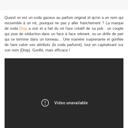
Quand on est un soda gazeux au parfum original et qu'on a un nom qui
ressemble à un rot, pourquoi ne pas y aller franchement ? La marque
de soda
Drop
a osé et a fait du rot l'axe créatif de sa pub : un couple
qui joue de séduction dans un face à face odorant, ou un drôle de pari
qui se termine dans un tonneau... Une manière surprenante et gonflée
de faire valoir ses attributs (le soda parfumé), tout en capitalisant sur
son nom (Drop). Gonflé, mais efficace !