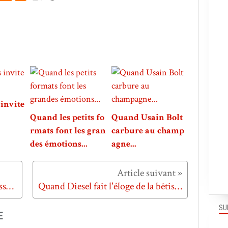
invite
Quand les petits fo
Quand Usain Bolt
rmats font les gran
carbure au champ
des émotions...
agne...
Quand on chante comme une casserole...
Quand Diesel fait l'éloge de la bêtise...
SU
E