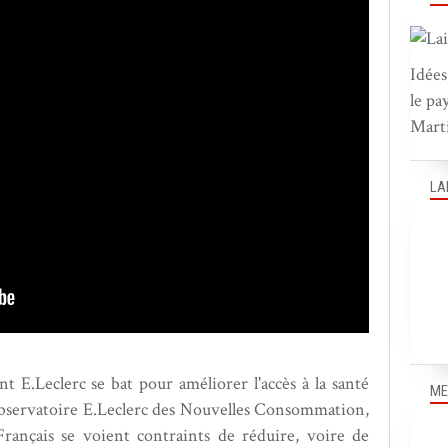
Idées
le pa
Marti
LA
 E.Leclerc se bat pour améliorer l'accès à la santé
ME
Observatoire E.Leclerc des Nouvelles Consommation,
rançais se voient contraints de réduire, voire de